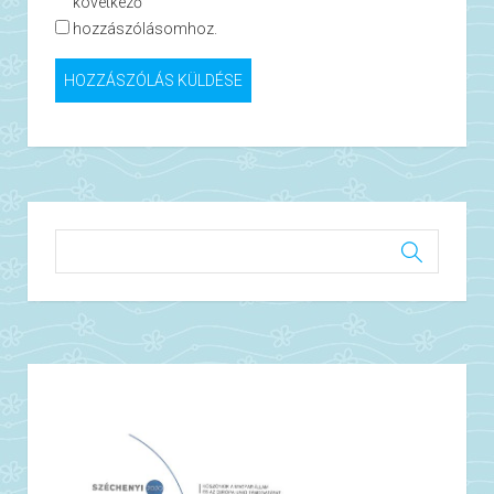
következő
hozzászólásomhoz.