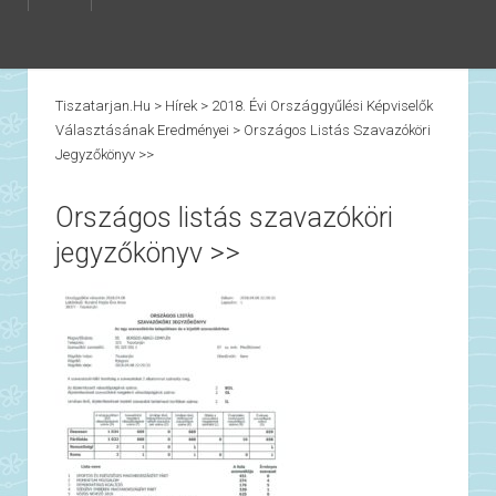
Tiszatarjan.hu
>
Hírek
>
2018. Évi Országgyűlési Képviselők
Választásának Eredményei
>
Országos Listás Szavazóköri
Jegyzőkönyv >>
Országos listás szavazóköri
jegyzőkönyv >>