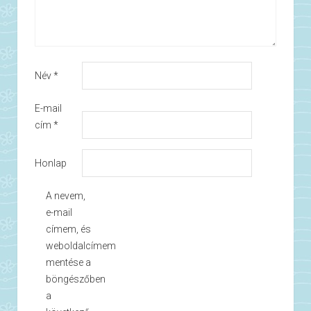
Név
*
E-mail
cím
*
Honlap
A nevem,
e-mail
címem, és
weboldalcímem
mentése a
böngészőben
a