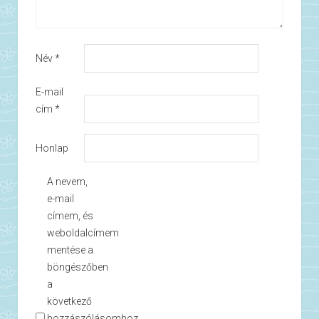
Név
*
E-mail
cím
*
Honlap
A nevem,
e-mail
címem, és
weboldalcímem
mentése a
böngészőben
a
következő
hozzászólásomhoz.