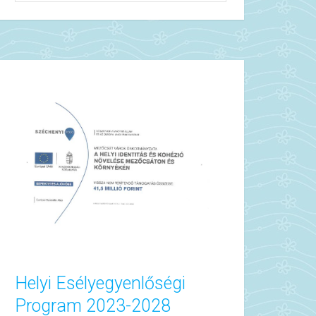
Helyi Esélyegyenlőségi
Program 2023-2028