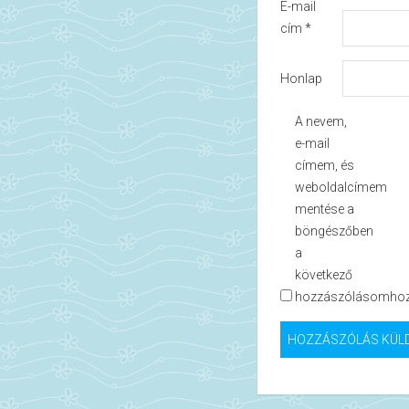
E-mail
cím
*
Honlap
A nevem,
e-mail
címem, és
weboldalcímem
mentése a
böngészőben
a
következő
hozzászólásomhoz