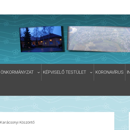
ÖNKORMÁNYZAT
KÉPVISELŐ TESTÜLET
KORONAVÍRUS
I
Karácsonyi Köszöntő