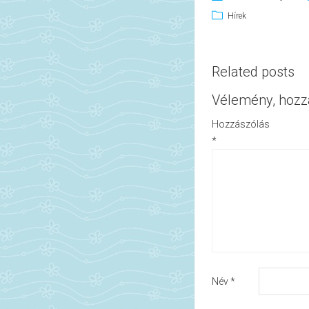
Hírek
Related posts
Vélemény, hozz
Hozzászólás
*
Név
*