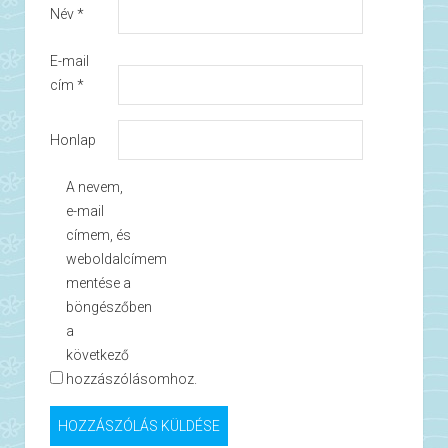
Név
*
E-mail
cím
*
Honlap
A nevem,
e-mail
címem, és
weboldalcímem
mentése a
böngészőben
a
következő
hozzászólásomhoz.