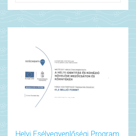
Helyi Esélyegyenlőségi Program