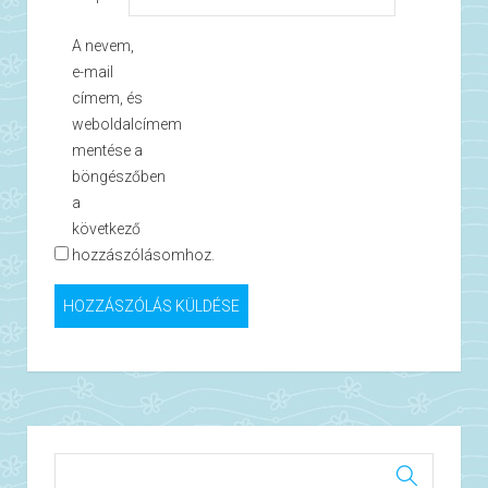
A nevem,
e-mail
címem, és
weboldalcímem
mentése a
böngészőben
a
következő
hozzászólásomhoz.