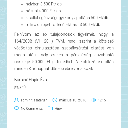
helyben 3.500 Ft/ db
háznál 4.000 Ft / db
kisállat egészségügyi könyv pótlása 500 Ft/db
mikro chippel történő ellátás : 3.500 Ft/db
Felhívom az eb tulajdonosok figyelmét, hogy a
164/2008 (VII. 20 ) FVM. rend. szerint a kötelező
védőoltás elmulasztása szabálysértési eljárást von
maga után, mely esetén a pénzbírság kiszabható
összege 50.000 Ft-ig terjedhet. A kötelező eb oltás
minden 3 hónapnál idősebb ebre vonatkozik.
Burainé Hajdu Éva
jegyző
admin.tiszatarjan
március 18, 2016
1215
No Comments
Hírek