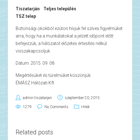
Tiszatarján Teljes település
TSZ telep
Biztonsági okokból ezúton hívjuk fel szíves figyelmüket
arra, hogy ha a munkálatokat a jelzett időpont előtt
befejezzük, a hálózatot előzetes értesítés nélkül
visszakapcsoljuk.
Dátum: 2015. 09. 08
Megértésüket és türelmüket köszönjük.
ÉMÁSZ Hálózati Kft
admin.tiszatarjan
szeptember 20, 2015
1279
No Comments
Hírek
Related posts