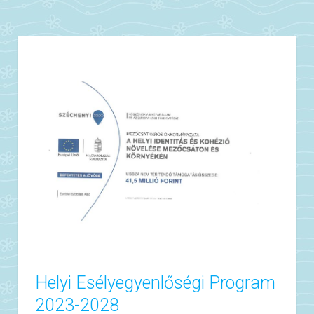
Helyi Esélyegyenlőségi Program
2023-2028