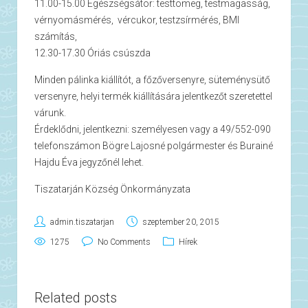
11.00-15.00 Egészségsátor: testtömeg, testmagasság,
vérnyomásmérés, vércukor, testzsírmérés, BMI
számítás,
12.30-17.30 Óriás csúszda
Minden pálinka kiállítót, a főzőversenyre, süteménysütő
versenyre, helyi termék kiállítására jelentkezőt szeretettel
várunk.
Érdeklődni, jelentkezni: személyesen vagy a 49/552-090
telefonszámon Bögre Lajosné polgármester és Burainé
Hajdu Éva jegyzőnél lehet.
Tiszatarján Község Önkormányzata
admin.tiszatarjan
szeptember 20, 2015
1275
No Comments
Hírek
Related posts