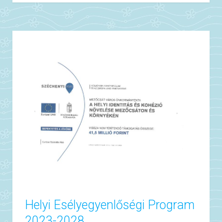
Helyi Esélyegyenlőségi Program
2023-2028