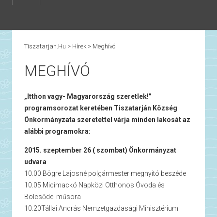
Tiszatarjan.hu
>
Hírek
>
Meghívó
MEGHÍVÓ
„Itthon vagy- Magyarország szeretlek!”
programsorozat keretében Tiszatarján Község
Önkormányzata szeretettel várja minden lakosát az
alábbi programokra:
2015. szeptember 26 ( szombat) Önkormányzat
udvara
10.00 Bögre Lajosné polgármester megnyitó beszéde
10.05 Micimackó Napközi Otthonos Óvoda és
Bölcsőde műsora
10.20Tállai András Nemzetgazdasági Minisztérium