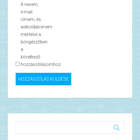
A nevem,
e-mail
címem, és
weboldalcímem
mentése a
böngészőben
a
következő
hozzászólásomhoz.