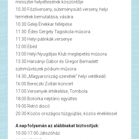
miniszter helyettesének köszöntője
10.30 Főzőverseny, süteménysütő verseny, helyi
termékek bemutatása, vására
10.30 Geleji Énekkar fellépése
11.30 Édes Gergely Tagiskola műsora
11.30 Helyi pálinkák versenye
12.00 Ebéd
13.00 Helyi Nyugdíjas Klub meglepetés műsora
13.30 Harsányi Gábor és Gregor Bernadett
színművészek pódium műsora
14.30 „Magyarország szeretlek” helyi vetélkedő
16.00 Bereczki Zoltán koncert
17.00 Versenyek értékelése, Tombola
18.00 Botorka néptánc együttes
19.00 Retró discó
20.30 Közös országos tűzgyújtás, közös énekléssel
A nap folyamán az alábbiakat biztosítjuk:
10.00-17.00 Játszóház