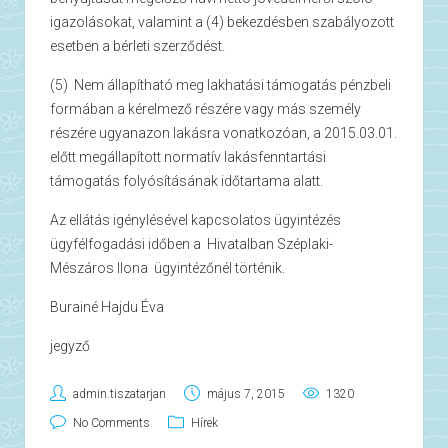
igazolásokat, valamint a (4) bekezdésben szabályozott
esetben a bérleti szerződést.
(5) Nem állapítható meg lakhatási támogatás pénzbeli
formában a kérelmező részére vagy más személy
részére ugyanazon lakásra vonatkozóan, a 2015.03.01.
előtt megállapított normatív lakásfenntartási
támogatás folyósításának időtartama alatt.
Az ellátás igénylésével kapcsolatos ügyintézés
ügyfélfogadási időben a Hivatalban Széplaki-
Mészáros Ilona ügyintézőnél történik.
Burainé Hajdu Éva
jegyző
admin.tiszatarjan
május 7, 2015
1320
No Comments
Hírek