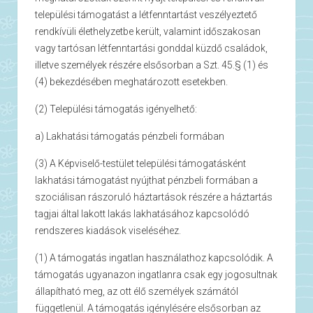
települési támogatást a létfenntartást veszélyeztető
rendkívüli élethelyzetbe került, valamint időszakosan
vagy tartósan létfenntartási gonddal küzdő családok,
illetve személyek részére elsősorban a Szt. 45.§ (1) és
(4) bekezdésében meghatározott esetekben.
(2) Települési támogatás igényelhető:
a) Lakhatási támogatás pénzbeli formában
(3) A Képviselő-testület települési támogatásként
lakhatási támogatást nyújthat pénzbeli formában a
szociálisan rászoruló háztartások részére a háztartás
tagjai által lakott lakás lakhatásához kapcsolódó
rendszeres kiadások viseléséhez.
(1) A támogatás ingatlan használathoz kapcsolódik. A
támogatás ugyanazon ingatlanra csak egy jogosultnak
állapítható meg, az ott élő személyek számától
függetlenül. A támogatás igénylésére elsősorban az