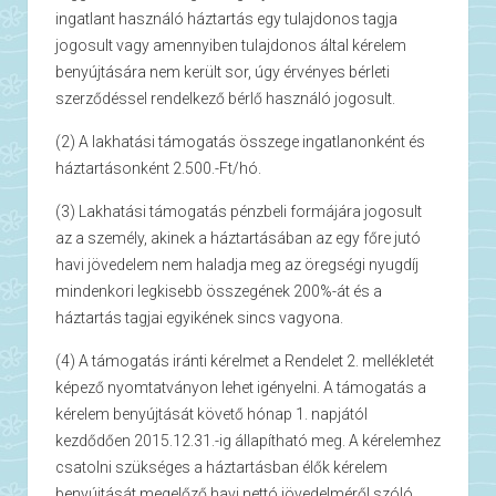
ingatlant használó háztartás egy tulajdonos tagja
jogosult vagy amennyiben tulajdonos által kérelem
benyújtására nem került sor, úgy érvényes bérleti
szerződéssel rendelkező bérlő használó jogosult.
(2) A lakhatási támogatás összege ingatlanonként és
háztartásonként 2.500.-Ft/hó.
(3) Lakhatási támogatás pénzbeli formájára jogosult
az a személy, akinek a háztartásában az egy főre jutó
havi jövedelem nem haladja meg az öregségi nyugdíj
mindenkori legkisebb összegének 200%-át és a
háztartás tagjai egyikének sincs vagyona.
(4) A támogatás iránti kérelmet a Rendelet 2. mellékletét
képező nyomtatványon lehet igényelni. A támogatás a
kérelem benyújtását követő hónap 1. napjától
kezdődően 2015.12.31.-ig állapítható meg. A kérelemhez
csatolni szükséges a háztartásban élők kérelem
benyújtását megelőző havi nettó jövedelméről szóló