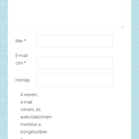
Név
*
E-mail
cím
*
Honlap
A nevem,
e-mail
címem, és
weboldalcímem
mentése a
böngészőben