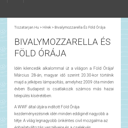
Tiszatarjan.hu
>
Hírek
>
Bivalymozzarella És Föld Órája
BIVALYMOZZARELLA ÉS
FÖLD ÓRÁJA
Idén kilencedik alkalommal üt a világon a Föld Órája!
Március 28-án, magyar idő szerint 20.30-kor történik
majd a jelképes lámpaoltás, amelyhez 2009 óta minden
évben Budapest is csatlakozik számos más hazai
település kíséretében.
A WWF által útjára indított Föld Órája
kezdeményezésnek idén minden eddiginél nagyobb a
tétje. A világ legnagyobb önkéntes civil mozgalma az
éghajlatváltozás veszélyeire és a cselekvés