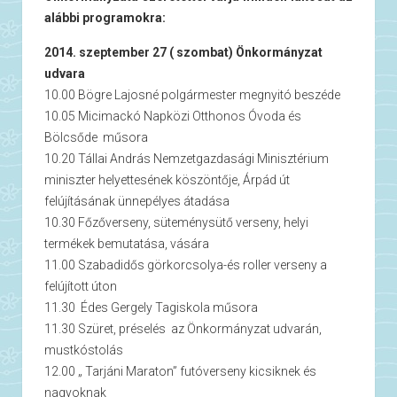
alábbi programokra:
2014. szeptember 27 ( szombat) Önkormányzat
udvara
10.00 Bögre Lajosné polgármester megnyitó beszéde
10.05 Micimackó Napközi Otthonos Óvoda és
Bölcsőde műsora
10.20 Tállai András Nemzetgazdasági Minisztérium
miniszter helyettesének köszöntője, Árpád út
felújításának ünnepélyes átadása
10.30 Főzőverseny, süteménysütő verseny, helyi
termékek bemutatása, vására
11.00 Szabadidős görkorcsolya-és roller verseny a
felújított úton
11.30 Édes Gergely Tagiskola műsora
11.30 Szüret, préselés az Önkormányzat udvarán,
mustkóstolás
12.00 „ Tarjáni Maraton” futóverseny kicsiknek és
nagyoknak