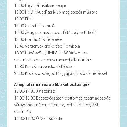
12.00 Helyi pálinkák versenye
13.00 Helyi Nyugdíjas Klub meglepetés műsora
13.00 Ebéd
14.00 Szüreti felvonulás
15.00 „Magyarország szeretlek” helyi vetélkedő
16.00 Bordás Sisi fellépése
16.45 Versenyek értékelése, Tombola
18.00 Hűvösvölgyi Ildikó és Sáfár Mónika
színművészek zenés-verses estje Kultúrház
19.30 Kiss Kata zenekar fellépése
20.30 Közös országos tűzgyújtás, közös énekléssel
A nap folyamán az alábbiakat biztosítjuk:
10.00-17.00 Játszóház
11.00-16.00 Egészségsátor: testtömeg, testmagasság,
vérnyomásmérés, vércukor, testzsírmérés, BMI
számítás,
12.30-17.30 Óriás csúszda