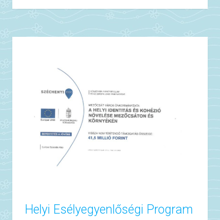
Helyi Esélyegyenlőségi Program