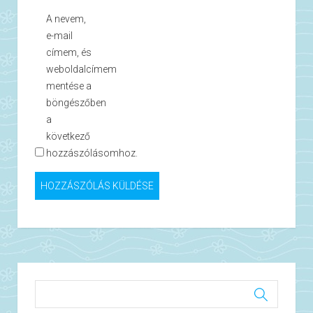
A nevem,
e-mail
címem, és
weboldalcímem
mentése a
böngészőben
a
következő
hozzászólásomhoz.