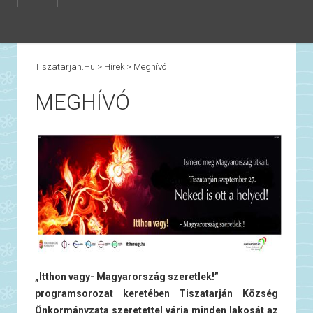
Tiszatarjan.hu
>
Hírek
>
Meghívó
MEGHÍVÓ
„Itthon vagy- Magyarország szeretlek!”
programsorozat keretében Tiszatarján Község
Önkormányzata szeretettel várja minden lakosát az