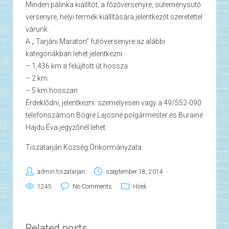
Minden pálinka kiállítót, a főzőversenyre, süteménysütő
versenyre, helyi termék kiállítására jelentkezőt szeretettel
várunk.
A „ Tarjáni Maraton” futóversenyre az alábbi
kategóriákban lehet jelentkezni:
– 1,436 km a felújított út hossza
– 2 km
– 5 km hosszan
Érdeklődni, jelentkezni: személyesen vagy a 49/552-090
telefonszámon Bögre Lajosné polgármester és Burainé
Hajdu Éva jegyzőnél lehet.
Tiszatarján Község Önkormányzata
admin.tiszatarjan
szeptember 18, 2014
1245
No Comments
Hírek
Related posts