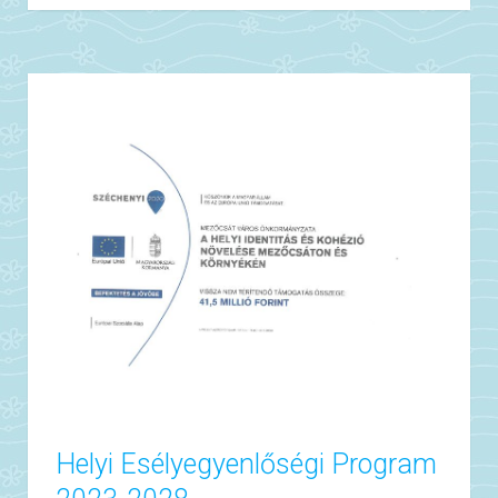
Helyi Esélyegyenlőségi Program