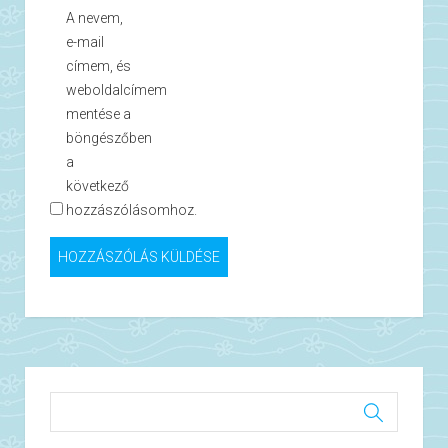
A nevem,
e-mail
címem, és
weboldalcímem
mentése a
böngészőben
a
következő
hozzászólásomhoz.