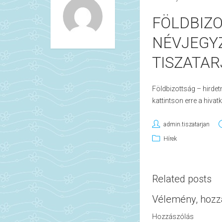
FÖLDBIZO
NÉVJEGY
TISZATA
Földbizottság – hirdet
kattintson erre a hiva
admin.tiszatarjan
Hírek
Related posts
Vélemény, hozz
Hozzászólás