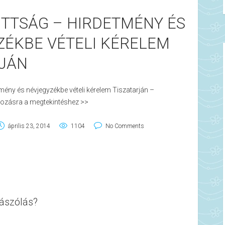
TTSÁG – HIRDETMÉNY ÉS
ZÉKBE VÉTELI KÉRELEM
RJÁN
mény és névjegyzékbe vételi kérelem Tiszatarján –
tkozásra a megtekintéshez >>
április 23, 2014
1104
No Comments
ászólás?