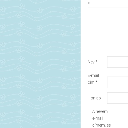
*
Név
*
E-mail
cím
*
Honlap
A nevem,
e-mail
címem, és