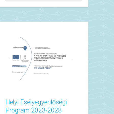
Helyi Esélyegyenlőségi
Program 2023-2028