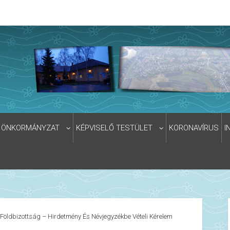
ÖNKORMÁNYZAT
KÉPVISELŐ TESTÜLET
KORONAVÍRUS
I
Földbizottság – Hirdetmény És Névjegyzékbe Vételi Kérelem