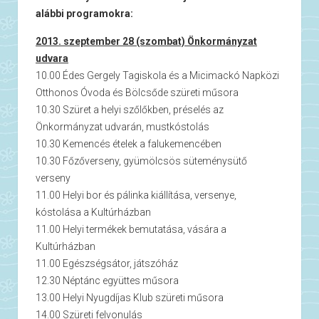
alábbi programokra:
2013. szeptember 28 (szombat) Önkormányzat
udvara
10.00 Édes Gergely Tagiskola és a Micimackó Napközi
Otthonos Óvoda és Bölcsőde szüreti műsora
10.30 Szüret a helyi szőlőkben, préselés az
Önkormányzat udvarán, mustkóstolás
10.30 Kemencés ételek a falukemencében
10.30 Főzőverseny, gyümölcsös süteménysütő
verseny
11.00 Helyi bor és pálinka kiállítása, versenye,
kóstolása a Kultúrházban
11.00 Helyi termékek bemutatása, vására a
Kultúrházban
11.00 Egészségsátor, játszóház
12.30 Néptánc együttes műsora
13.00 Helyi Nyugdíjas Klub szüreti műsora
14.00 Szüreti felvonulás