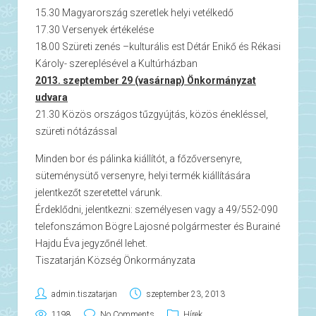
15.30 Magyarország szeretlek helyi vetélkedő
17.30 Versenyek értékelése
18.00 Szüreti zenés –kulturális est Détár Enikő és Rékasi
Károly- szereplésével a Kultúrházban
2013. szeptember 29 (vasárnap) Önkormányzat
udvara
21.30 Közös országos tűzgyújtás, közös énekléssel,
szüreti nótázással
Minden bor és pálinka kiállítót, a főzőversenyre,
süteménysütő versenyre, helyi termék kiállítására
jelentkezőt szeretettel várunk.
Érdeklődni, jelentkezni: személyesen vagy a 49/552-090
telefonszámon Bögre Lajosné polgármester és Burainé
Hajdu Éva jegyzőnél lehet.
Tiszatarján Község Önkormányzata
admin.tiszatarjan
szeptember 23, 2013
1198
No Comments
Hírek