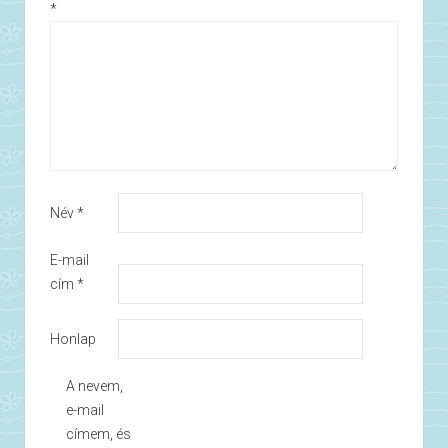
*
Név
*
E-mail
cím
*
Honlap
A nevem,
e-mail
címem, és