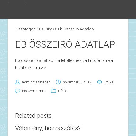
Tiszatarjan.hu
>
Hírek
>
Eb Összeíró Adatlap
EB ÖSSZEÍRÓ ADATLAP
Eb összeíró adatlap – a letöltéshez kattintson erre a
hivatkozásra >>
admin.tiszatarjan
november 5, 2012
1260
No Comments
Hírek
Related posts
Vélemény, hozzászólás?