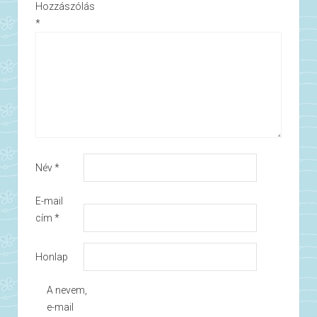
Hozzászólás
*
Név
*
E-mail
cím
*
Honlap
A nevem,
e-mail