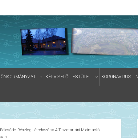
ÖNKORMÁNYZAT
KÉPVISELŐ TESTÜLET
KORONAVÍRUS
I
Bölcsődei Részleg Létrehozása A Tiszatarjáni Micimackó
ában