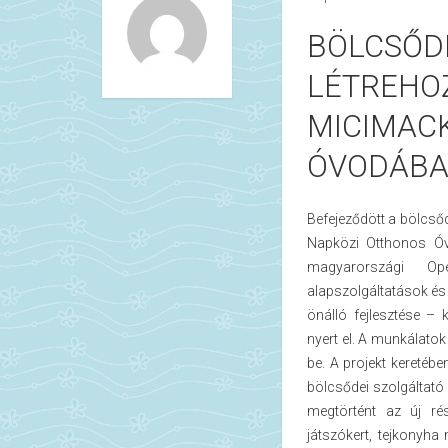
BÖLCSŐD
LÉTREHOZ
MICIMAC
ÓVODÁB
Befejeződött a bölcsőd
Napközi Otthonos Óv
magyarországi Op
alapszolgáltatások és
önálló fejlesztése – 
nyert el. A munkálatok
be. A projekt keretéb
bölcsődei szolgáltató 
megtörtént az új rés
játszókert, tejkonyha