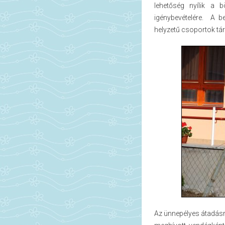
lehetőség nyílik a b
igénybevételére. A b
helyzetű csoportok tá
Az ünnepélyes átadásr