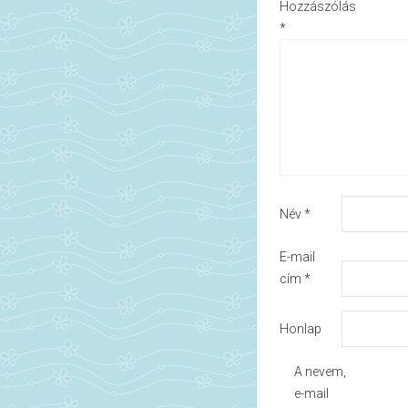
Hozzászólás
*
Név
*
E-mail
cím
*
Honlap
A nevem,
e-mail