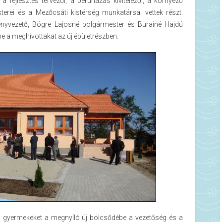
a fejlesztés tervezői, a beruházás kivitelezői, a környező
terei és a Mezőcsáti kistérség munkatársai vettek részt.
nyvezető, Bögre Lajosné polgármester és Burainé Hajdú
be a meghívottakat az új épületrészben.
 a gyermekeket a megnyíló új bölcsődébe a vezetőség és a