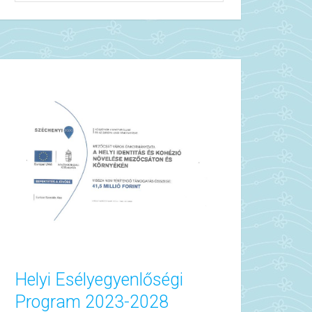
Helyi Esélyegyenlőségi
Program 2023-2028