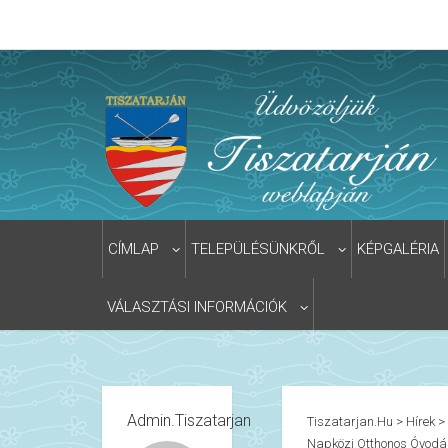
CÍMLAP
TELEPÜLÉSÜNKRŐL
KÉPGALÉRIA
VÁLASZTÁSI INFORMÁCIÓK
Admin.tiszatarjan
Tiszatarjan.hu
>
Hírek
>
Napközi Otthonos Óvod