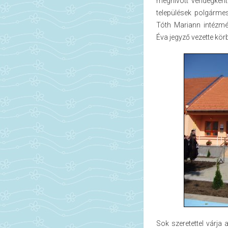
meghívott vendégként 
települések polgármes
Tóth Mariann intézmé
Éva jegyző vezette kör
Sok szeretettel várja