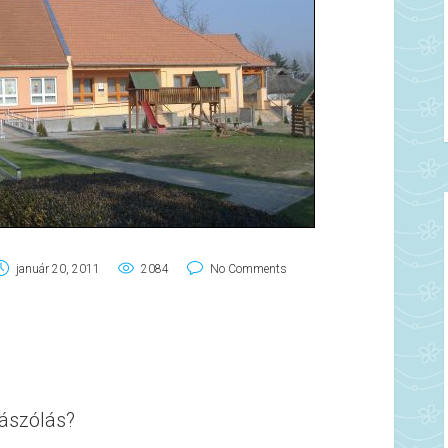
január 20, 2011
2084
No Comments
ászólás?