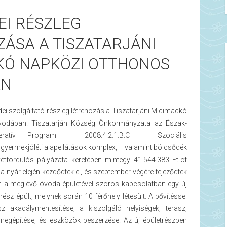
EI RÉSZLEG
ÁSA A TISZATARJÁNI
KÓ NAPKÖZI OTTHONOS
AN
ei szolgáltató részleg létrehozás a Tiszatarjáni Micimackó
odában. Tiszatarján Község Önkormányzata az Észak-
eratív Program – 2008.4.2.1.B.C – Szociális
 gyermekjóléti alapellátások komplex, – valamint bölcsődék
kétfordulós pályázata keretében mintegy 41.544.383 Ft-ot
 a nyár elején kezdődtek el, és szeptember végére fejeződtek
en a meglévő óvoda épületével szoros kapcsolatban egy új
rész épült, melynek során 10 férőhely létesült. A bővítéssel
z akadálymentesítése, a kiszolgáló helyiségek, terasz,
 megépítése, és eszközök beszerzése. Az új épületrészben