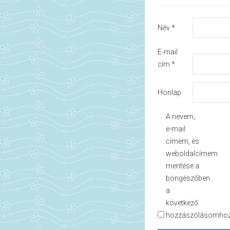
Név
*
E-mail
cím
*
Honlap
A nevem,
e-mail
címem, és
weboldalcímem
mentése a
böngészőben
a
következő
hozzászólásomhoz