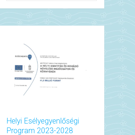
Helyi Esélyegyenlőségi
Program 2023-2028