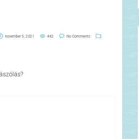
november 5, 2021
442
No Comments
ászólás?