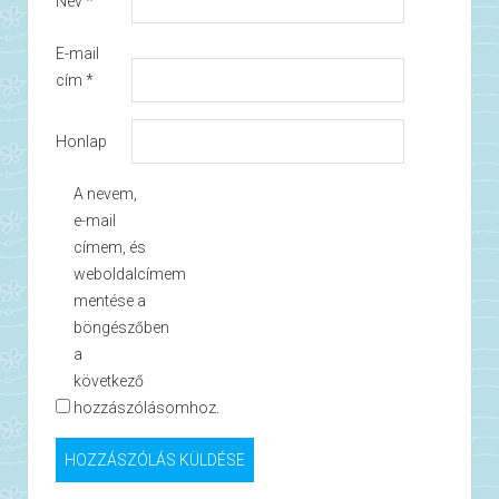
Név
*
E-mail
cím
*
Honlap
A nevem,
e-mail
címem, és
weboldalcímem
mentése a
böngészőben
a
következő
hozzászólásomhoz.