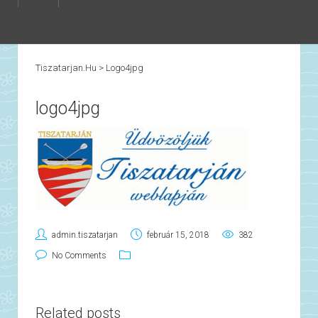
Tiszatarjan.hu
>
Logo4jpg
logo4jpg
admin.tiszatarjan
február 15, 2018
382
No Comments
Related posts