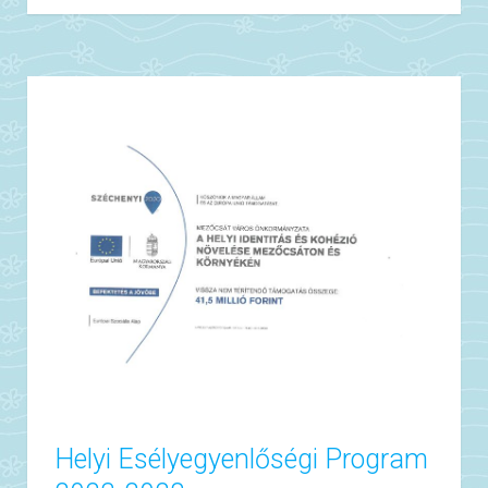
Helyi Esélyegyenlőségi Program