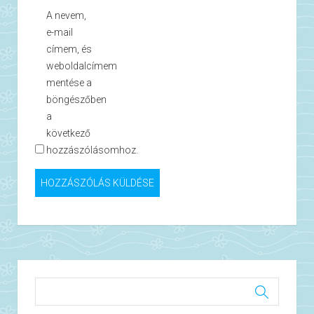
A nevem,
e-mail
címem, és
weboldalcímem
mentése a
böngészőben
a
következő
hozzászólásomhoz.