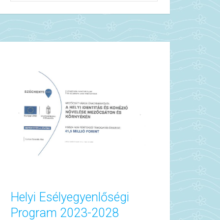
Helyi Esélyegyenlőségi
Program 2023-2028