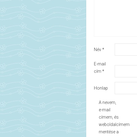
Név
*
E-mail
cím
*
Honlap
A nevem,
e-mail
címem, és
weboldalcímem
mentése a