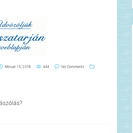
február 15, 2018
444
No Comments
ászólás?