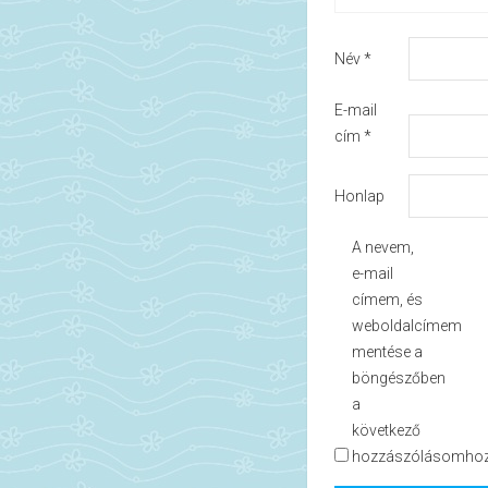
Név
*
E-mail
cím
*
Honlap
A nevem,
e-mail
címem, és
weboldalcímem
mentése a
böngészőben
a
következő
hozzászólásomhoz