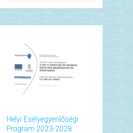
Helyi Esélyegyenlőségi
Program 2023-2028