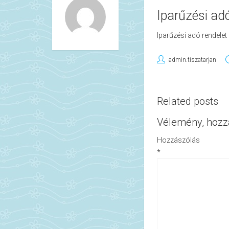
Iparűzési ad
Iparűzési adó rendele
admin.tiszatarjan
Related posts
Vélemény, hozz
Hozzászólás
*