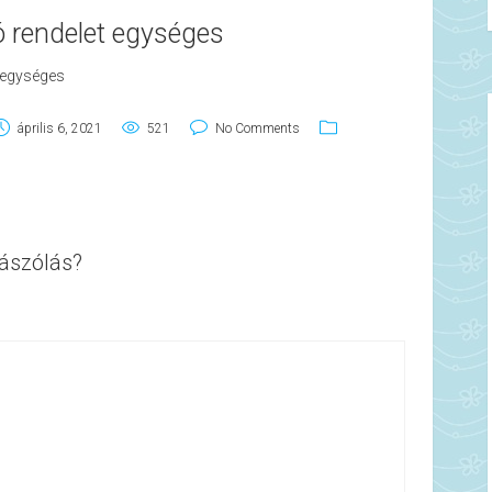
ó rendelet egységes
t egységes
április 6, 2021
521
No Comments
ászólás?