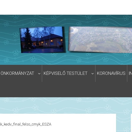
ÖNKORMÁNYZAT
KÉPVISELŐ TESTÜLET
KORONAVÍRUS
I
kk_kedv_final_felso_cmyk_ESZA