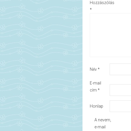
Hozzászólás
*
Név
*
E-mail
cím
*
Honlap
A nevem,
e-mail