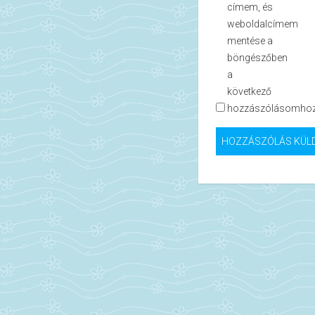
címem, és
weboldalcímem
mentése a
böngészőben
a
következő
hozzászólásomhoz