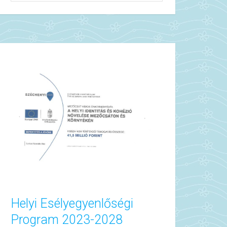
Helyi Esélyegyenlőségi
Program 2023-2028