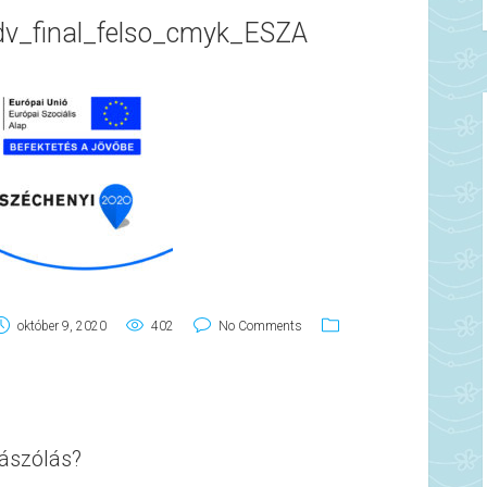
edv_final_felso_cmyk_ESZA
október 9, 2020
402
No Comments
ászólás?