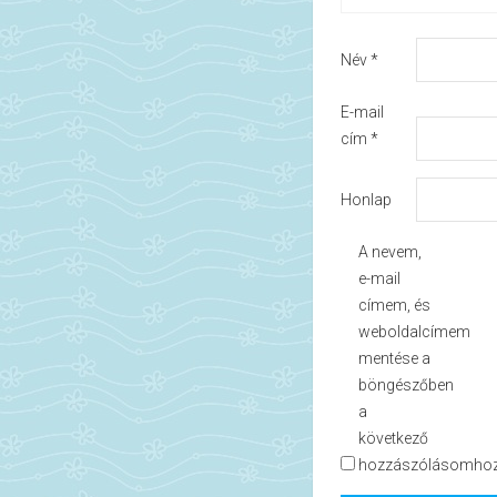
Név
*
E-mail
cím
*
Honlap
A nevem,
e-mail
címem, és
weboldalcímem
mentése a
böngészőben
a
következő
hozzászólásomhoz