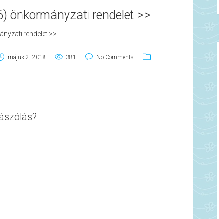
16) önkormányzati rendelet >>
ányzati rendelet >>
május 2, 2018
381
No Comments
ászólás?