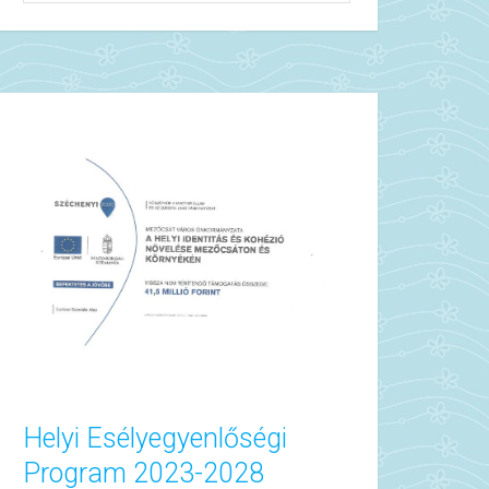
Helyi Esélyegyenlőségi
Program 2023-2028