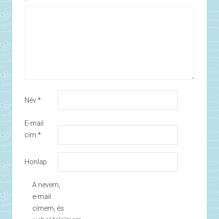
*
Név
*
E-mail
cím
*
Honlap
A nevem,
e-mail
címem, és