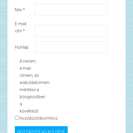
Név
*
E-mail
cím
*
Honlap
A nevem,
e-mail
címem, és
weboldalcímem
mentése a
böngészőben
a
következő
hozzászólásomhoz.