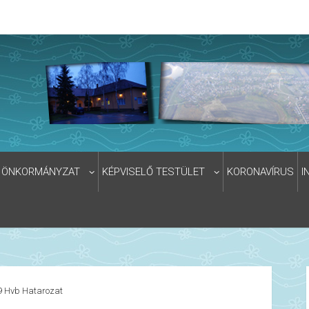
ÖNKORMÁNYZAT
KÉPVISELŐ TESTÜLET
KORONAVÍRUS
I
9 Hvb Hatarozat