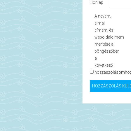
Honlap
A nevem,
e-mail
címem, és
weboldalcímem
mentése a
böngészőben
a
következő
hozzászólásomhoz