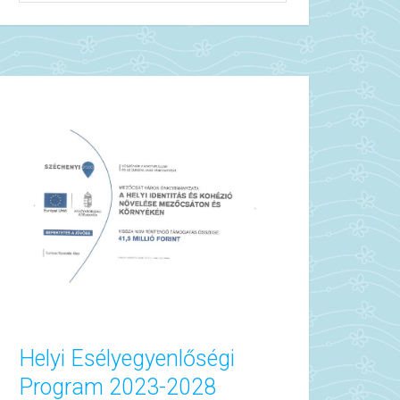
Helyi Esélyegyenlőségi
Program 2023-2028