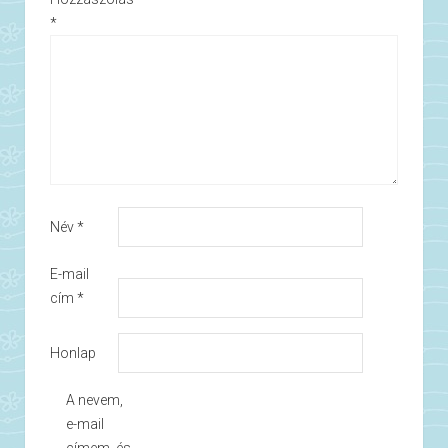
*
Név
*
E-mail
cím
*
Honlap
A nevem,
e-mail