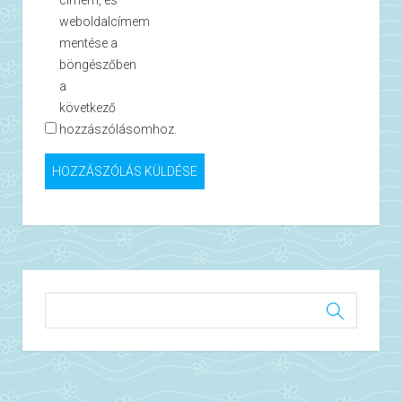
címem, és
weboldalcímem
mentése a
böngészőben
a
következő
hozzászólásomhoz.