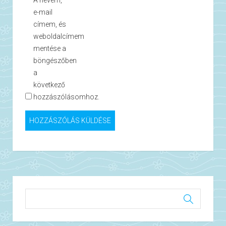
A nevem,
e-mail
címem, és
weboldalcímem
mentése a
böngészőben
a
következő
hozzászólásomhoz.