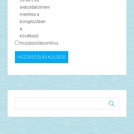
címem, és
weboldalcímem
mentése a
böngészőben
a
következő
hozzászólásomhoz.