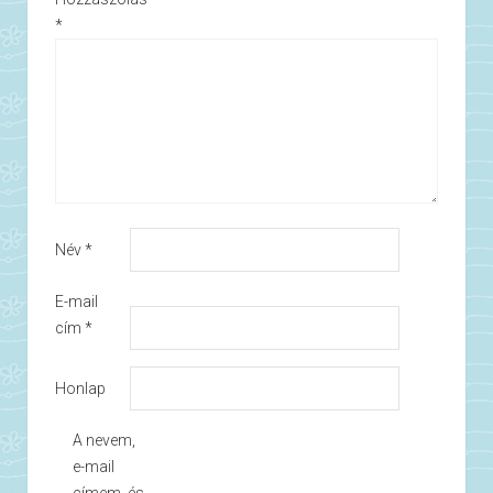
*
Név
*
E-mail
cím
*
Honlap
A nevem,
e-mail