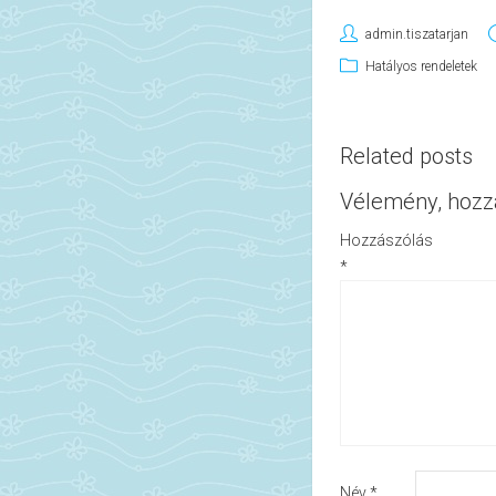
admin.tiszatarjan
Hatályos rendeletek
Related posts
Vélemény, hozz
Hozzászólás
*
Név
*