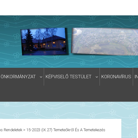
ÖNKORMÁNYZAT
KÉPVISELŐ TESTÜLET
KORONAVÍRUS
I
s Rendeletek
>
15-2023 (IX.27) Temeteőkről És A Temetekezés