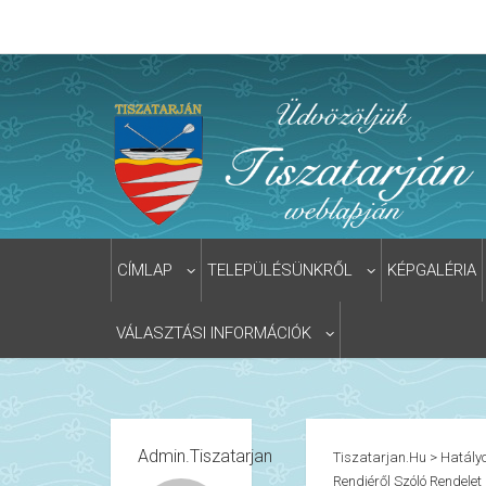
CÍMLAP
TELEPÜLÉSÜNKRŐL
KÉPGALÉRIA
VÁLASZTÁSI INFORMÁCIÓK
Admin.tiszatarjan
Tiszatarjan.hu
>
Hatályo
Rendjéről Szóló Rendelet