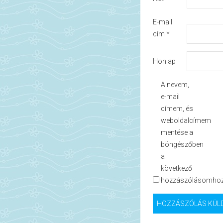
E-mail
cím
*
Honlap
A nevem,
e-mail
címem, és
weboldalcímem
mentése a
böngészőben
a
következő
hozzászólásomhoz