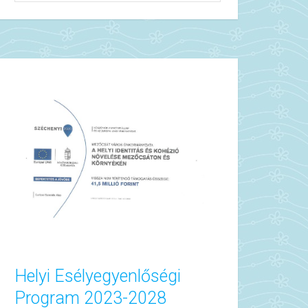
Helyi Esélyegyenlőségi
Program 2023-2028