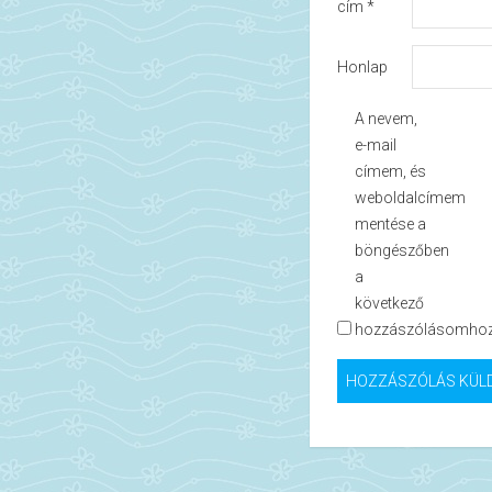
cím
*
Honlap
A nevem,
e-mail
címem, és
weboldalcímem
mentése a
böngészőben
a
következő
hozzászólásomhoz