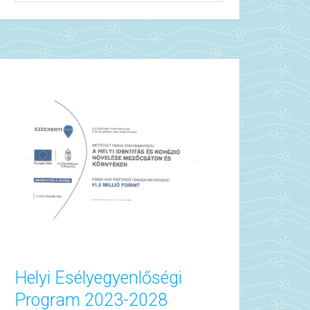
Helyi Esélyegyenlőségi
Program 2023-2028