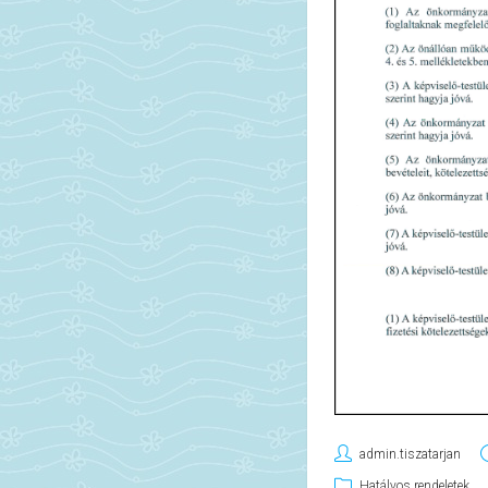
admin.tiszatarjan
Hatályos rendeletek