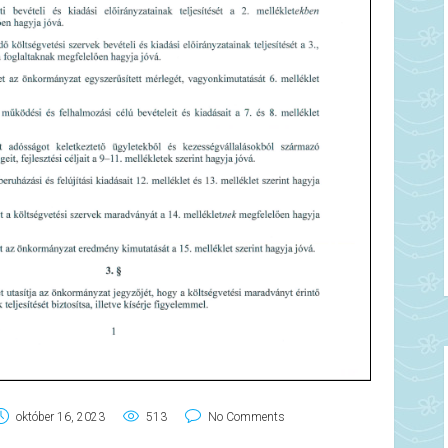
október 16, 2023
513
No Comments