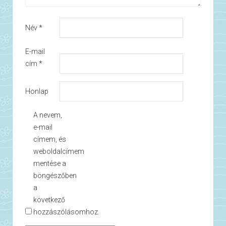
Név
*
E-mail
cím
*
Honlap
A nevem,
e-mail
címem, és
weboldalcímem
mentése a
böngészőben
a
következő
hozzászólásomhoz.