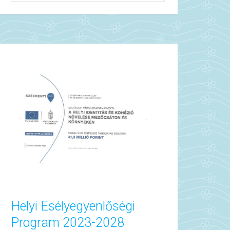
Helyi Esélyegyenlőségi
Program 2023-2028