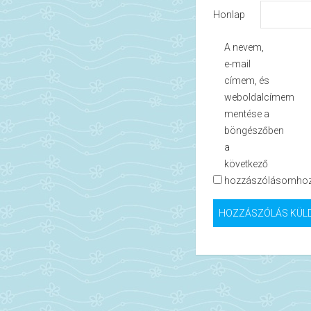
Honlap
A nevem,
e-mail
címem, és
weboldalcímem
mentése a
böngészőben
a
következő
hozzászólásomhoz