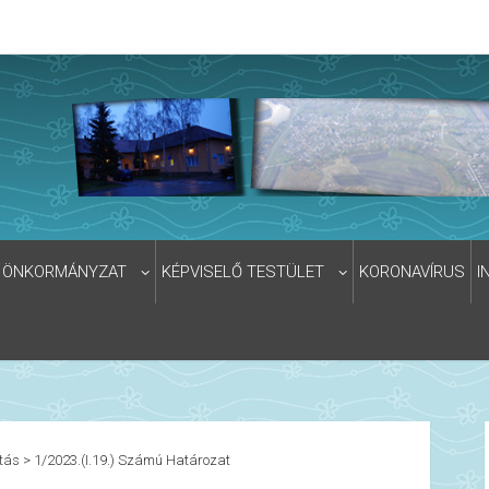
ÖNKORMÁNYZAT
KÉPVISELŐ TESTÜLET
KORONAVÍRUS
I
tás
>
1/2023.(I.19.) Számú Határozat