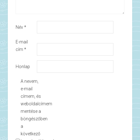
Név
*
E-mail
cím
*
Honlap
A nevem,
e-mail
címem, és
weboldalcímem
mentése a
böngészőben
a
következő