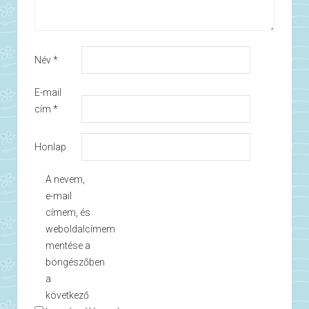
Név
*
E-mail
cím
*
Honlap
A nevem,
e-mail
címem, és
weboldalcímem
mentése a
böngészőben
a
következő