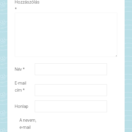
Hozzászólás
*
Név
*
E-mail
cím
*
Honlap
A nevem,
e-mail