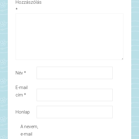
Hozzászólás
*
Név
*
E-mail
cím
*
Honlap
A nevem,
e-mail