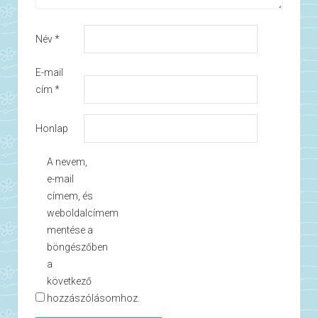
Név
*
E-mail
cím
*
Honlap
A nevem,
e-mail
címem, és
weboldalcímem
mentése a
böngészőben
a
következő
hozzászólásomhoz.