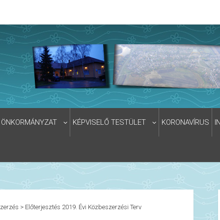
ÖNKORMÁNYZAT
KÉPVISELŐ TESTÜLET
KORONAVÍRUS
I
zerzés
>
Előterjesztés 2019. Évi Közbeszerzési Terv