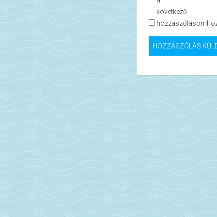
a
következő
hozzászólásomhoz