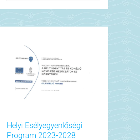
Helyi Esélyegyenlőségi
Program 2023-2028