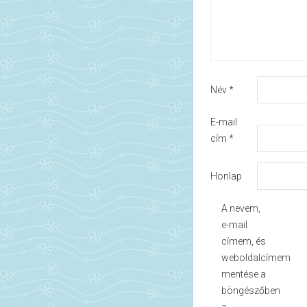
Név
*
E-mail
cím
*
Honlap
A nevem,
e-mail
címem, és
weboldalcímem
mentése a
böngészőben