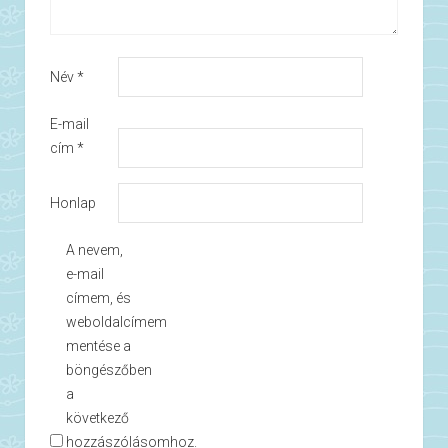
Név
*
E-mail
cím
*
Honlap
A nevem,
e-mail
címem, és
weboldalcímem
mentése a
böngészőben
a
következő
hozzászólásomhoz.