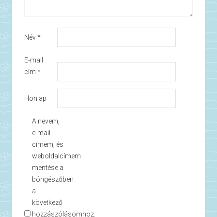
Név
*
E-mail
cím
*
Honlap
A nevem,
e-mail
címem, és
weboldalcímem
mentése a
böngészőben
a
következő
hozzászólásomhoz.