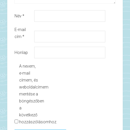
Név
*
E-mail
cím
*
Honlap
A nevem,
e-mail
címem, és
weboldalcímem
mentése a
böngészőben
a
következő
hozzászólásomhoz.