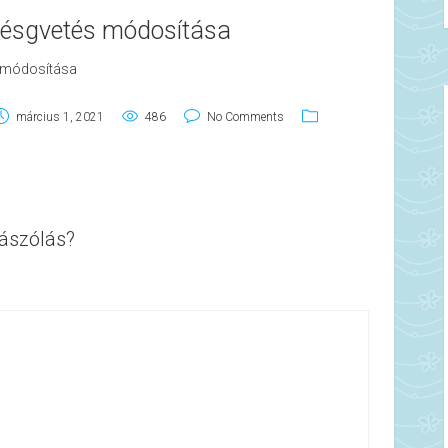
ltésgvetés módosítása
s módosítása
március 1, 2021
486
No Comments
ászólás?