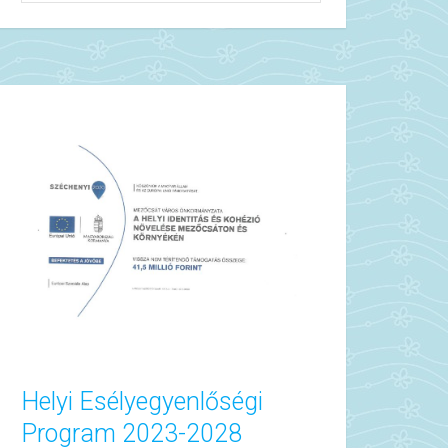
Helyi Esélyegyenlőségi
Program 2023-2028