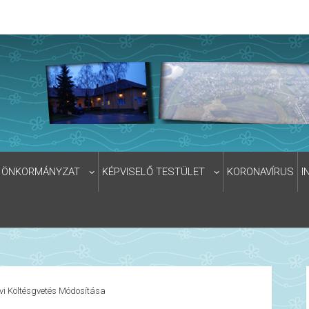
ÖNKORMÁNYZAT
KÉPVISELŐ TESTÜLET
KORONAVÍRUS
I
vi Költésgvetés Módosítása