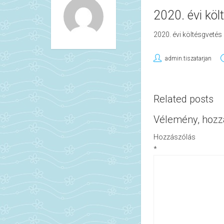
2020. évi kö
2020. évi költésgveté
admin.tiszatarjan
Related posts
Vélemény, hozz
Hozzászólás
*