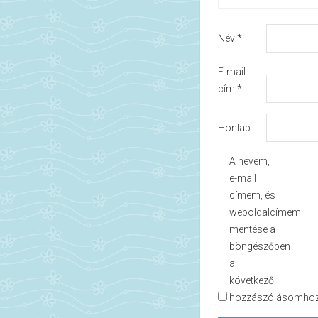
Név
*
E-mail
cím
*
Honlap
A nevem,
e-mail
címem, és
weboldalcímem
mentése a
böngészőben
a
következő
hozzászólásomhoz