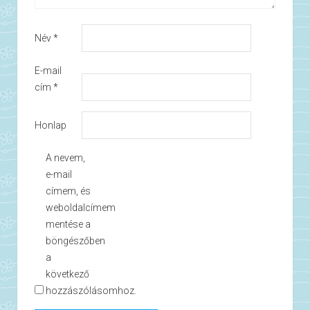
Név
*
E-mail
cím
*
Honlap
A nevem,
e-mail
címem, és
weboldalcímem
mentése a
böngészőben
a
következő
hozzászólásomhoz.