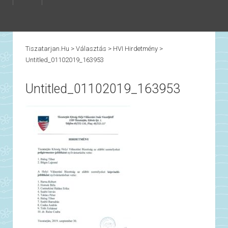
Tiszatarjan.hu
>
Választás
>
HVI Hirdetmény
>
Untitled_01102019_163953
Untitled_01102019_163953