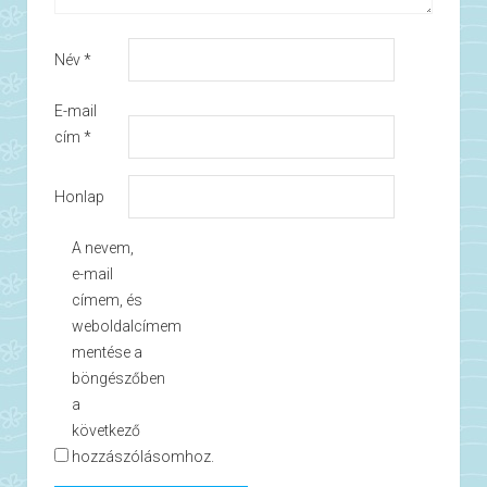
Név
*
E-mail
cím
*
Honlap
A nevem,
e-mail
címem, és
weboldalcímem
mentése a
böngészőben
a
következő
hozzászólásomhoz.