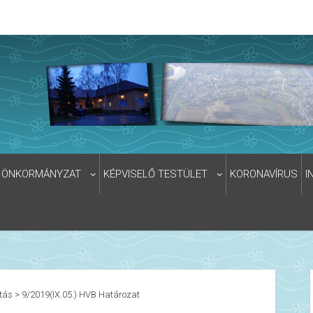
ÖNKORMÁNYZAT
KÉPVISELŐ TESTÜLET
KORONAVÍRUS
I
tás
>
9/2019(IX.05.) HVB Határozat