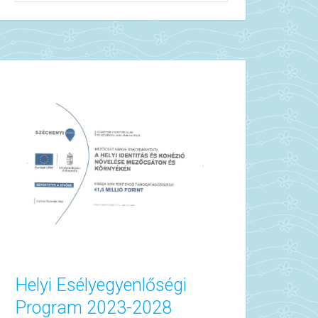
Helyi Esélyegyenlőségi
Program 2023-2028