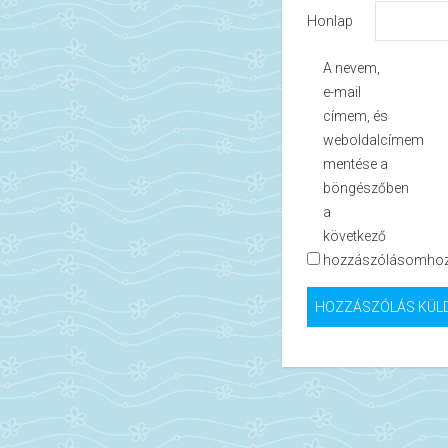
Honlap
A nevem,
e-mail
címem, és
weboldalcímem
mentése a
böngészőben
a
következő
hozzászólásomhoz