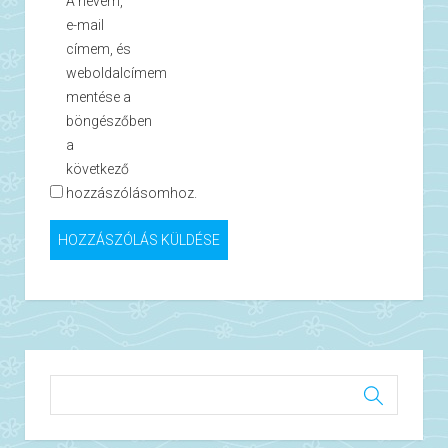
A nevem,
e-mail
címem, és
weboldalcímem
mentése a
böngészőben
a
következő
hozzászólásomhoz.