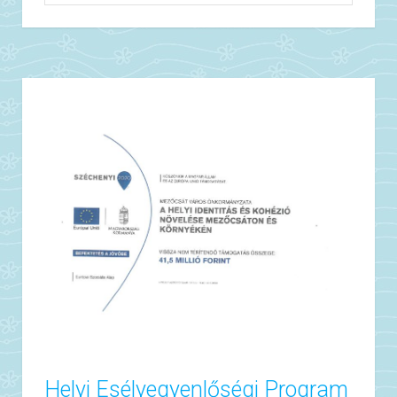
Helyi Esélyegyenlőségi Program