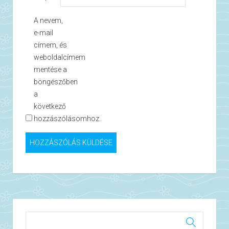
A nevem,
e-mail
címem, és
weboldalcímem
mentése a
böngészőben
a
következő
hozzászólásomhoz.