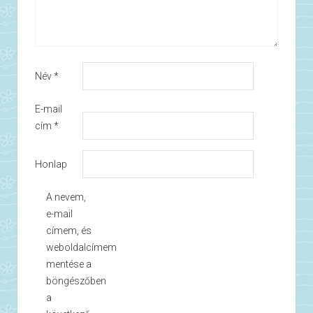
Név
*
E-mail
cím
*
Honlap
A nevem,
e-mail
címem, és
weboldalcímem
mentése a
böngészőben
a