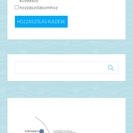
következő
hozzászólásomhoz.