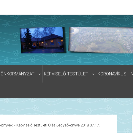
ÖNKORMÁNYZAT
KÉPVISELŐ TESTÜLET
KORONAVÍRUS
I
könyvek
>
Képviselő-Testületi Ülés Jegyzőkönyve 2018.07.17.