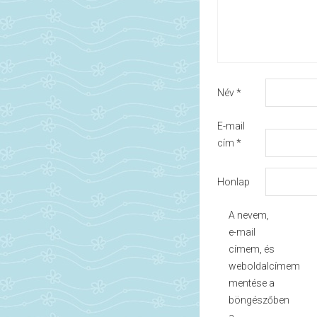
Név
*
E-mail
cím
*
Honlap
A nevem,
e-mail
címem, és
weboldalcímem
mentése a
böngészőben