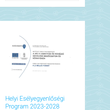
Helyi Esélyegyenlőségi
Program 2023-2028