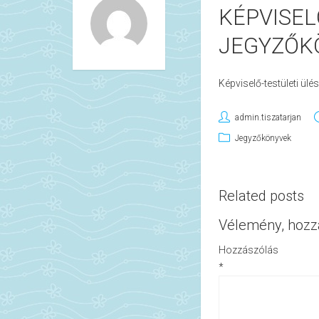
KÉPVISEL
JEGYZŐKÖ
Képviselő-testületi ül
admin.tiszatarjan
Jegyzőkönyvek
Related posts
Vélemény, hozz
Hozzászólás
*