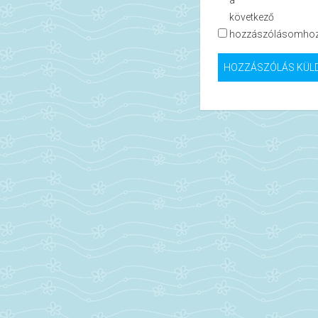
a
következő
hozzászólásomhoz